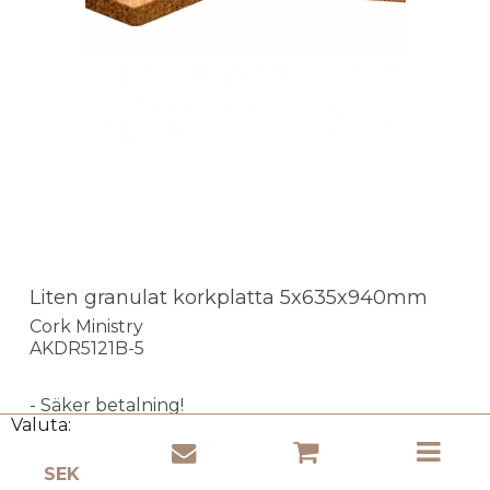
Liten granulat korkplatta 5x635x940mm
Cork Ministry
AKDR5121B-5
- Säker betalning!
Valuta:
- Låga fraktkostnader!
- Expressleverans!