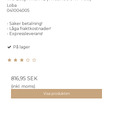
Loba
041004005
- Säker betalning!
- Låga fraktkostnader!
- Expressleverans!
På lager
816,95 SEK
(inkl. moms)
Visa produkten