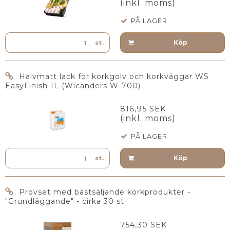
(inkl. moms)
PÅ LAGER
Köp
st.
Halvmatt lack för korkgolv och korkväggar WS
EasyFinish 1L (Wicanders W-700)
816,95 SEK
(inkl. moms)
PÅ LAGER
Köp
st.
Provset med bästsäljande korkprodukter -
"Grundläggande" - cirka 30 st.
754,30 SEK