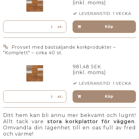
(inkl. moms)
LEVERANSTID: 1 VECKA
Köp
st.
Provset med bästsäljande korkprodukter –
"Komplett" – cirka 40 st.
981,48 SEK
(inkl. moms)
LEVERANSTID: 1 VECKA
Köp
st.
Ditt hem kan bli ännu mer bekvämt och lugnt!
Allt tack vare
stora korkplattor för väggen
.
Omvandla din lägenhet till en oas full av fred
och värme!