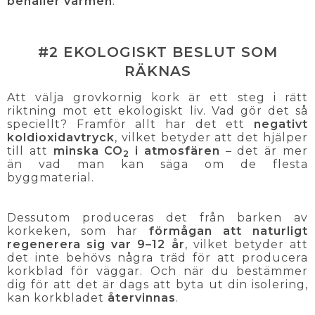
behåller värmen
.
#2 EKOLOGISKT BESLUT SOM
RÄKNAS
Att välja grovkornig kork är ett steg i rätt
riktning mot ett ekologiskt liv. Vad gör det så
speciellt? Framför allt har det ett
negativt
koldioxidavtryck
, vilket betyder att det hjälper
till att
minska CO
i atmosfären
– det är mer
2
än vad man kan säga om de flesta
byggmaterial.
Dessutom produceras det från barken av
korkeken, som har
förmågan att naturligt
regenerera sig var 9–12 år
, vilket betyder att
det inte behövs några träd för att producera
korkblad för väggar. Och när du bestämmer
dig för att det är dags att byta ut din isolering,
kan korkbladet
återvinnas
.