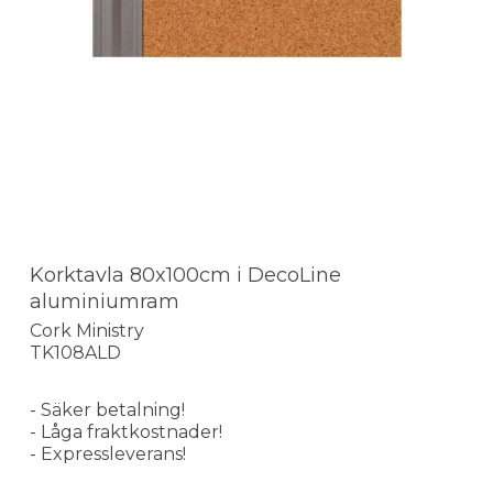
Korktavla 80x100cm i DecoLine
aluminiumram
Cork Ministry
TK108ALD
- Säker betalning!
- Låga fraktkostnader!
- Expressleverans!