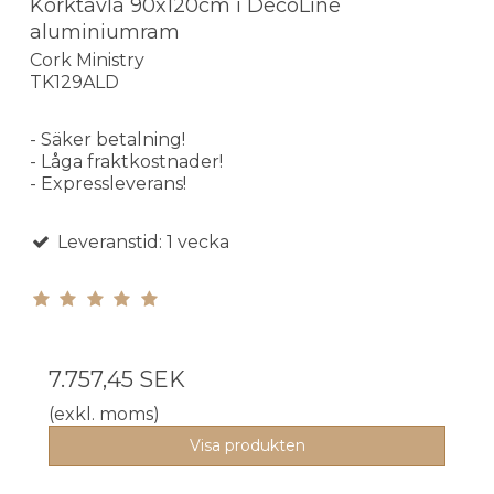
Korktavla 90x120cm i DecoLine
aluminiumram
Cork Ministry
TK129ALD
- Säker betalning!
- Låga fraktkostnader!
- Expressleverans!
Leveranstid: 1 vecka
7.757,45 SEK
(exkl. moms)
Visa produkten