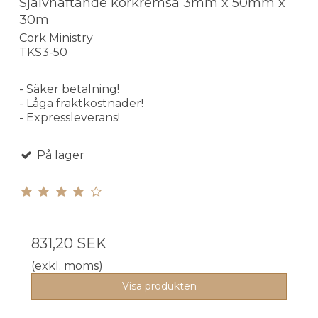
Självhäftande korkremsa 3mm x 50mm x
30m
Cork Ministry
TKS3-50
- Säker betalning!
- Låga fraktkostnader!
- Expressleverans!
På lager
831,20 SEK
(exkl. moms)
Visa produkten