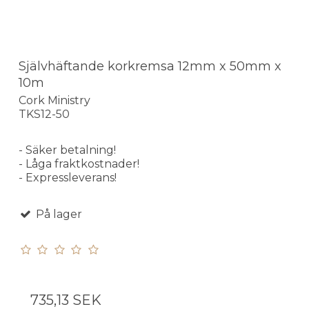
Självhäftande korkremsa 12mm x 50mm x
10m
Cork Ministry
TKS12-50
- Säker betalning!
- Låga fraktkostnader!
- Expressleverans!
På lager
735,13 SEK