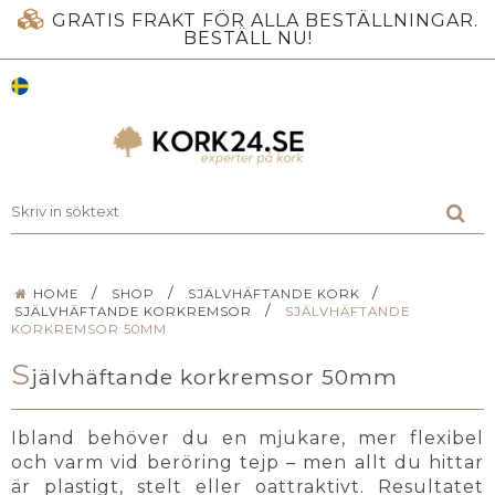
GRATIS FRAKT FÖR ALLA BESTÄLLNINGAR.
BESTÄLL NU!
/
/
/
HOME
SHOP
SJÄLVHÄFTANDE KORK
/
SJÄLVHÄFTANDE KORKREMSOR
SJÄLVHÄFTANDE
KORKREMSOR 50MM
S
jälvhäftande korkremsor 50mm
Ibland behöver du en mjukare, mer flexibel
och varm vid beröring tejp – men allt du hittar
är plastigt, stelt eller oattraktivt. Resultatet