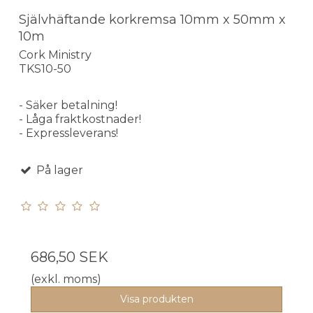
Självhäftande korkremsa 10mm x 50mm x
10m
Cork Ministry
TKS10-50
- Säker betalning!
- Låga fraktkostnader!
- Expressleverans!
På lager
686,50 SEK
(exkl. moms)
Visa produkten