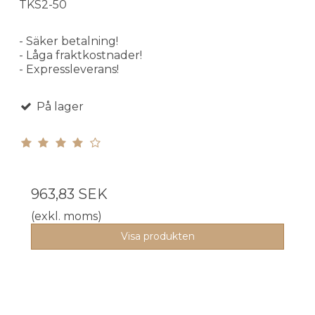
TKS2-50
- Säker betalning!
- Låga fraktkostnader!
- Expressleverans!
På lager
963,83 SEK
(exkl. moms)
Visa produkten