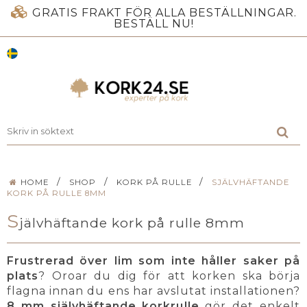
GRATIS FRAKT FÖR ALLA BESTÄLLNINGAR.
BESTÄLL NU!
/
/
/
HOME
SHOP
KORK PÅ RULLE
SJÄLVHÄFTANDE
KORK PÅ RULLE 8MM
S
jälvhäftande kork på rulle 8mm
Frustrerad över lim som inte håller saker på
plats
? Oroar du dig för att korken ska börja
flagna innan du ens har avslutat installationen?
8 mm självhäftande korkrulle
gör det enkelt