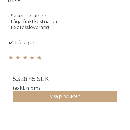
RKS8
- Säker betalning!
- Låga fraktkostnader!
- Expressleverans!
På lager
5.328,45 SEK
(exkl. moms)
Visa produkten