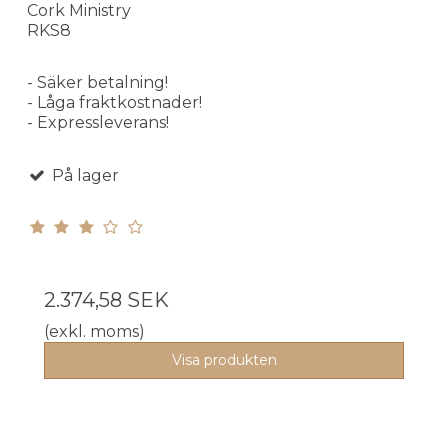
Cork Ministry
RKS8
- Säker betalning!
- Låga fraktkostnader!
- Expressleverans!
På lager
2.374,58 SEK
(exkl. moms)
Visa produkten