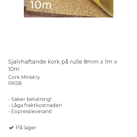
Självhäftande kork på rulle 8mm x 1m x
10m
Cork Ministry
RKS8
- Säker betalning!
- Låga fraktkostnader!
- Expressleverans!
På lager