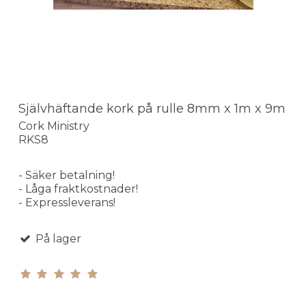
Självhäftande kork på rulle 8mm x 1m x 9m
Cork Ministry
RKS8
- Säker betalning!
- Låga fraktkostnader!
- Expressleverans!
På lager