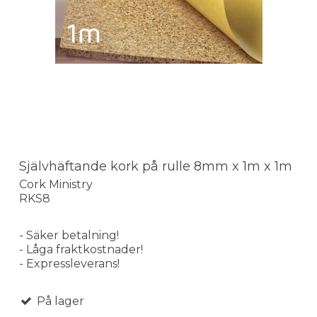
Självhäftande kork på rulle 8mm x 1m x 1m
Cork Ministry
RKS8
- Säker betalning!
- Låga fraktkostnader!
- Expressleverans!
På lager