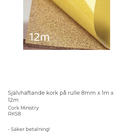
Självhäftande kork på rulle 8mm x 1m x
12m
Cork Ministry
RKS8
- Säker betalning!