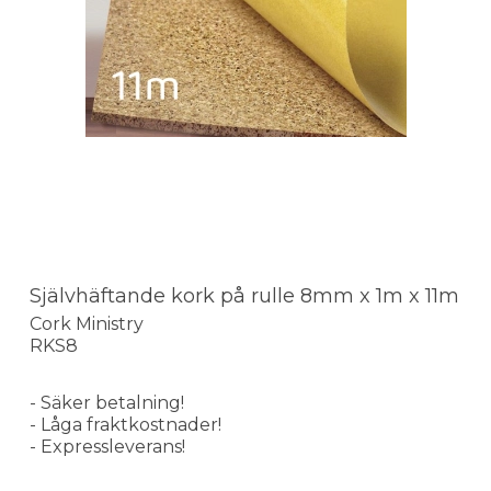
Självhäftande kork på rulle 8mm x 1m x 11m
Cork Ministry
RKS8
- Säker betalning!
- Låga fraktkostnader!
- Expressleverans!