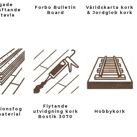
gade
Forbo Bulletin
Världskarta kork
äftande
Board
& Jordglob kork
tavla
Flytande
ionsfog
utvidgning kork
Hobbykork
aterial
Bostik 3070