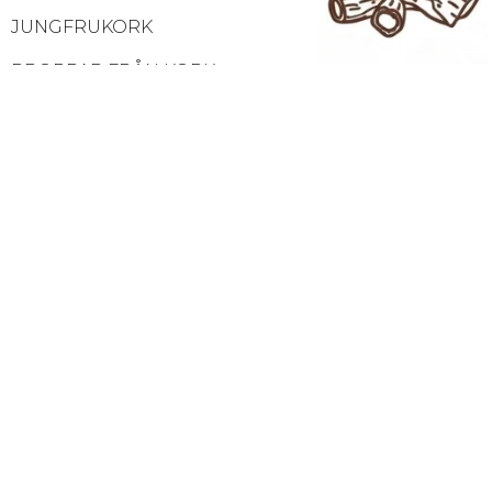
JUNGFRUKORK
PROPPAR FRÅN KORK
KORKPRODUKTER OCH DESS
PROVUPPSÄTTNING
Jungfrukork
SÄKRA BETALNINGAR
ALL