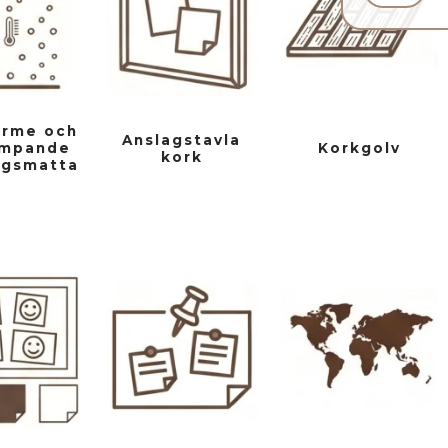
ärme och
Anslagstavla
ämpande
Korkgolv
kork
ngsmatta