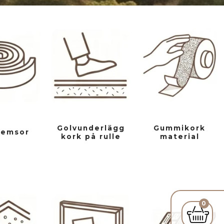
Golvunderlägg
Gummikork
remsor
kork på rulle
material
0