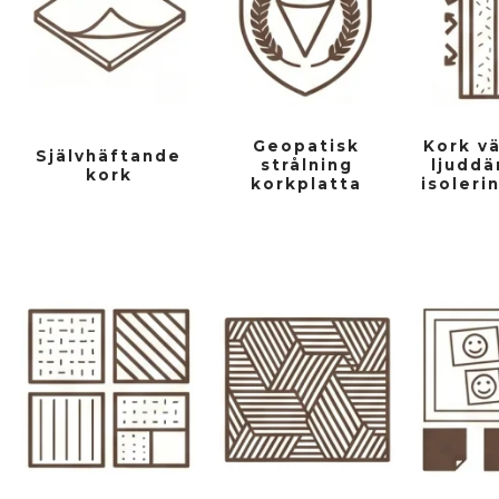
Geopatisk
Kork v
Självhäftande
strålning
ljudd
kork
korkplatta
isoleri