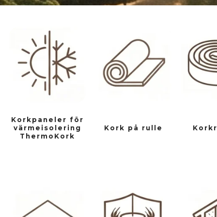
Korkpaneler för
värmeisolering
Kork på rulle
Kork
ThermoKork