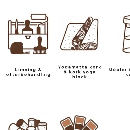
Yogamatta kork
Limning &
Möbler 
& kork yoga
efterbehandling
k
block