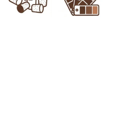
Korkprodukter
Proppar från
och dess
kork
provuppsättning
TID GRATIS FRAKT
HÖGSTA KVALITE