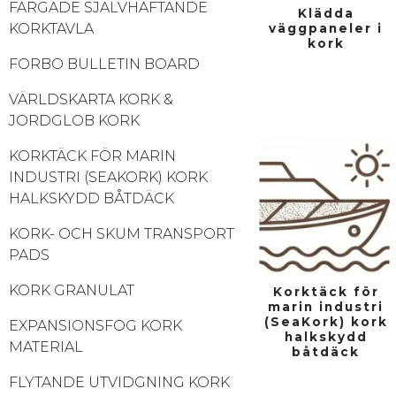
FÄRGADE SJÄLVHÄFTANDE
Klädda
KORKTAVLA
väggpaneler i
kork
FORBO BULLETIN BOARD
VÄRLDSKARTA KORK &
JORDGLOB KORK
KORKTÄCK FÖR MARIN
INDUSTRI (SEAKORK) KORK
HALKSKYDD BÅTDÄCK
KORK- OCH SKUM TRANSPORT
PADS
KORK GRANULAT
Korktäck för
marin industri
(SeaKork) kork
EXPANSIONSFOG KORK
halkskydd
MATERIAL
båtdäck
FLYTANDE UTVIDGNING KORK