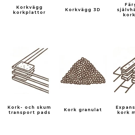
Fär
Korkvägg
Korkvägg 3D
självh
korkplattor
kork
Kork- och skum
Expans
Kork granulat
transport pads
kork m