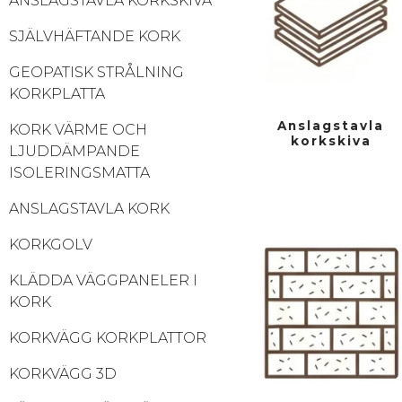
ANSLAGSTAVLA KORKSKIVA
SJÄLVHÄFTANDE KORK
GEOPATISK STRÅLNING
KORKPLATTA
Anslagstavla
KORK VÄRME OCH
korkskiva
LJUDDÄMPANDE
ISOLERINGSMATTA
ANSLAGSTAVLA KORK
KORKGOLV
KLÄDDA VÄGGPANELER I
KORK
KORKVÄGG KORKPLATTOR
KORKVÄGG 3D