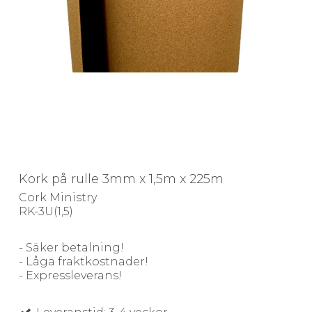
Kork på rulle 3mm x 1,5m x 225m
Cork Ministry
RK-3U(1,5)
- Säker betalning!
- Låga fraktkostnader!
- Expressleverans!