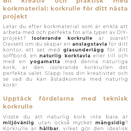
Bli kreativ och praktisk med
korkmaterial: korkrulle för ditt nästa
projekt
Letar du efter korkmaterial som är enkla att
arbeta med och perfekta för alla typer av DIY-
projekt?
Isolerande korkrulle
är svaret!
Oavsett om du skapar en
anslagstavla
för ditt
kontor, ett set med
glasunderlägg
för ditt
soffbord, en
naturlig korktavla
eller till och
med en
yogamatta
med denna naturliga
kork, är den isolerande korkrullen det
perfekta valet. Släpp loss din kreativitet och
se vad du kan åstadkomma med naturlig
kork!
Upptäck fördelarna med teknisk
korkrulle
Visste du att naturlig kork inte bara är
miljövänlig
, utan också mycket
mångsidig
?
Korkrulle är
hållbar
, vilket gör den idealisk