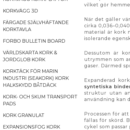
vilket gör hemme
KORKVÄGG 3D
När det gäller vä
FÄRGADE SJÄLVHÄFTANDE
cirka 0,036–0,040
KORKTAVLA
material är kork 
isolerande egensk
FORBO BULLETIN BOARD
VÄRLDSKARTA KORK &
Dessutom är ko
utrymmen som anvä
JORDGLOB KORK
gaser. Därmed spri
KORKTÄCK FÖR MARIN
INDUSTRI (SEAKORK) KORK
Expanderad kork 
HALKSKYDD BÅTDÄCK
syntetiska bind
struktur utan an
KORK- OCH SKUM TRANSPORT
användning kan de
PADS
Processen för att
KORK GRANULAT
fällas för skörd.
cykel som passar p
EXPANSIONSFOG KORK