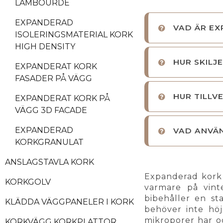
LAMBOURDE
EXPANDERAD
VAD ÄR EX
ISOLERINGSMATERIAL KORK
HIGH DENSITY
HUR SKILJ
EXPANDERAT KORK
FASADER PÅ VÄGG
HUR TILLV
EXPANDERAT KORK PÅ
VÄGG 3D FACADE
EXPANDERAD
VAD ANVÄN
KORKGRANULAT
ANSLAGSTAVLA KORK
Expanderad kork b
KORKGOLV
varmare på vin
bibehåller en st
KLÄDDA VÄGGPANELER I KORK
behöver inte hö
mikroporer har o
KORKVÄGG KORKPLATTOR