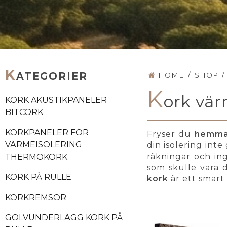
K
ATEGORIER
HOME
/
SHOP
/
K
ork vä
KORK AKUSTIKPANELER
BITCORK
KORKPANELER FÖR
Fryser du
hemma 
VÄRMEISOLERING
din isolering int
räkningar och in
THERMOKORK
som skulle vara d
KORK PÅ RULLE
kork
är ett smart 
KORKREMSOR
GOLVUNDERLÄGG KORK PÅ