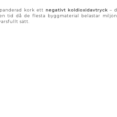
panderad kork ett
negativt koldioxidavtryck
– d
 en tid då de flesta byggmaterial belastar miljö
rsfullt sätt.