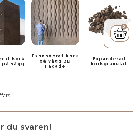
0
Expanderat kork
rat kork
Expanderad
på vägg 3D
 på vägg
korkgranulat
Facade
fats.
ar du svaren!