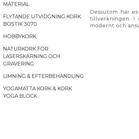
MATERIAL
Dessutom har ex
FLYTANDE UTVIDGNING KORK
tillverkningen. I
BOSTIK 3070
modernt och ansva
HOBBYKORK
NATURKORK FÖR
LASERSKÄRNING OCH
GRAVERING
LIMNING & EFTERBEHANDLING
YOGAMATTA KORK & KORK
YOGA BLOCK
MÖBLER I NATURLIG KORK
KORKKLÄDER OCH
ACCESSOARER