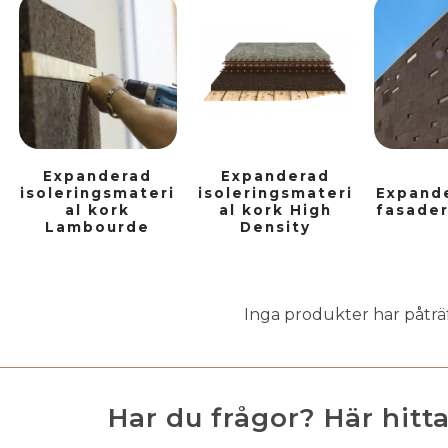
Expanderad
Expanderad
isoleringsmateri
isoleringsmateri
Expande
al kork
al kork High
fasader
Lambourde
Density
Inga produkter har påträf
Har du frågor? Här hitt