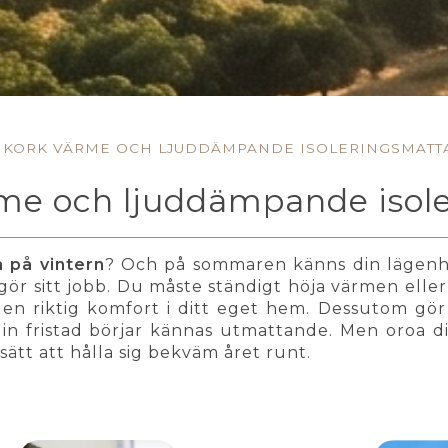
KORK VÄRME OCH LJUDDÄMPANDE ISOLERINGSMATT
rme och ljuddämpande isol
på vintern
? Och på sommaren känns din lägenhe
e gör sitt jobb. Du måste ständigt höja värmen ell
gen riktig komfort i ditt eget hem. Dessutom gör 
in fristad börjar kännas utmattande. Men oroa di
sätt att hålla sig bekväm året runt.