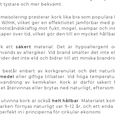
t tystare och mer bekvämt.
rmeisolering presterar kork lika bra som populära
 W/mK, vilket ger en effektivitet jämförbar med pol
motståndskraftig mot fukt, mögel, svampar och ins
aper över tid, vilket gör den till en mycket hållba
rk ett
säkert
material. Det är hypoallergent och
nds av allergiker. Vid brand smälter det inte ell
der det inte eld och bidrar till att minska brandri
består enbart av korkgranulat och det naturli
emedel
eller giftiga tillsatser. Vid höga tempera
vändning av kemikalier. Kork är därför säkert 
t återvinnas eller brytas ned naturligt, efterso
 utvinna kork är också
helt hållbar
. Materialet k
 Barken förnyas naturligt var 9–12 år, och ett enda
erfekt in i principerna för cirkulär ekonomi.