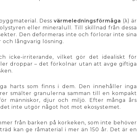
 byggmaterial. Dess
värmeledningsförmåga
(λ) är
ystyren eller mineralull. Till skillnad från dessa
ekter. Den deformeras inte och förlorar inte sina
r och långvarig lösning.
 icke-irriterande, vilket gör det idealiskt för
er droppar – det förkolnar utan att avge giftiga
sken.
ga harts som finns i dem. Den innehåller inga
turer smälter granulerna samman till en kompakt
för människor, djur och miljö. Efter många års
m det inte utgör något hot mot ekosystemet.
ommer från barken på korkeken, som inte behöver
 träd kan ge råmaterial i mer än 150 år. Det är en