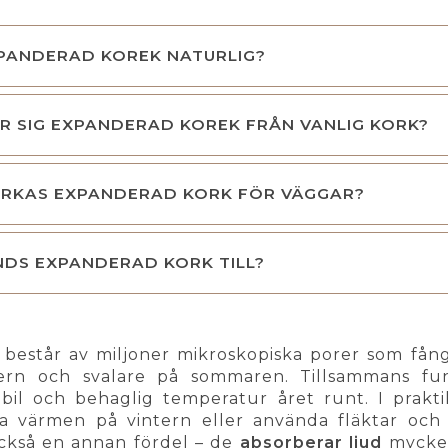
PANDERAD KOREK NATURLIG?
ER SIG EXPANDERAD KOREK FRÅN VANLIG KORK?
ERKAS EXPANDERAD KORK FÖR VÄGGAR?
DS EXPANDERAD KORK TILL?
estår av miljoner mikroskopiska porer som fångar
tern och svalare på sommaren. Tillsammans 
abil och behaglig temperatur året runt. I prak
ja värmen på vintern eller använda fläktar oc
ckså en annan fördel – de
absorberar ljud
mycket