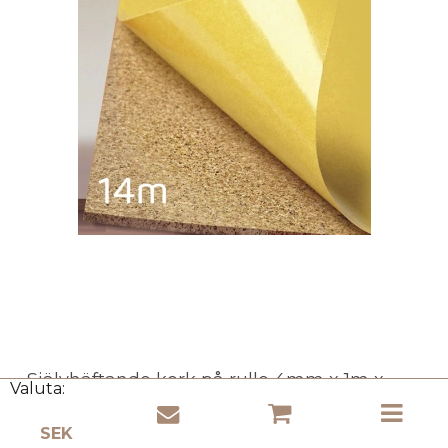
Självhäftande kork på rulle 4mm x 1m x
Valuta:
14m
Cork Ministry