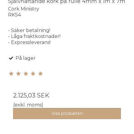
Självhäftande kork på rulle 4mm x 1m x 7m
Cork Ministry
RKS4
- Säker betalning!
- Låga fraktkostnader!
- Expressleverans!
På lager
2.125,03 SEK
(exkl. moms)
Visa produkten