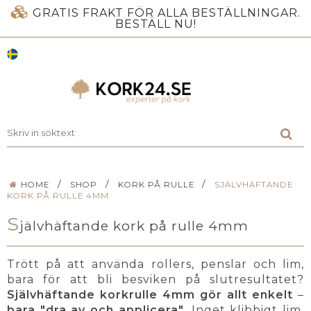
GRATIS FRAKT FÖR ALLA BESTÄLLNINGAR.
BESTÄLL NU!
/
/
/
HOME
SHOP
KORK PÅ RULLE
SJÄLVHÄFTANDE
KORK PÅ RULLE 4MM
S
jälvhäftande kork på rulle 4mm
Trött på att använda rollers, penslar och lim,
bara för att bli besviken på slutresultatet?
Självhäftande korkrulle 4mm gör allt enkelt
–
bara "dra av och applicera".
Inget klibbigt lim,