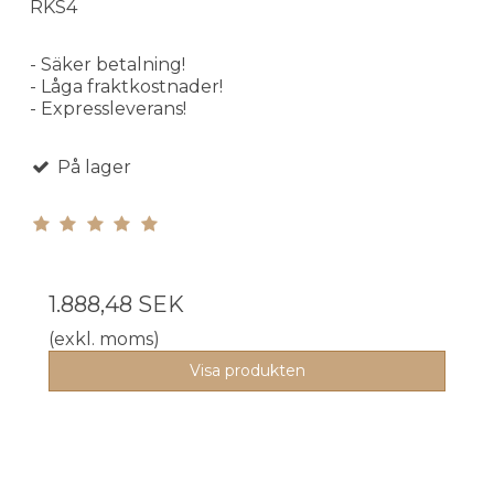
RKS4
- Säker betalning!
- Låga fraktkostnader!
- Expressleverans!
På lager
1.888,48 SEK
(exkl. moms)
Visa produkten