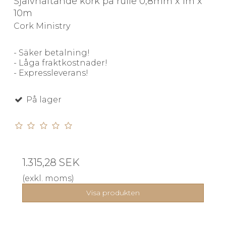
Självhäftande kork på rulle 0,8mm x 1m x
10m
Cork Ministry
- Säker betalning!
- Låga fraktkostnader!
- Expressleverans!
På lager
1.315,28 SEK
(exkl. moms)
Visa produkten