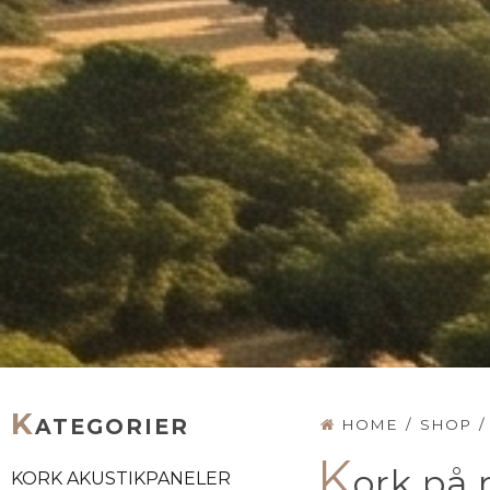
K
ATEGORIER
HOME
/
SHOP
/
K
ork på 
KORK AKUSTIKPANELER