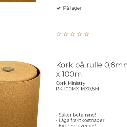
På lager
Kork på rulle 0,8m
x 100m
Cork Ministry
RK-100MX1MX0,8M
- Säker betalning!
- Låga fraktkostnader!
- Expressleverans!