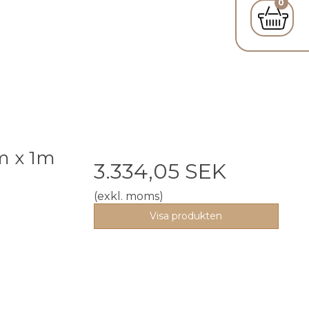
0
m x 1m
3.334,05 SEK
(exkl. moms)
Visa produkten