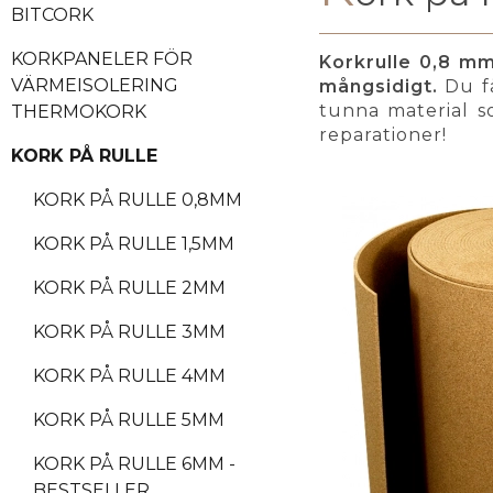
BITCORK
KORKPANELER FÖR
Korkrulle 0,8 mm
VÄRMEISOLERING
mångsidigt.
Du få
tunna material s
THERMOKORK
reparationer!
KORK PÅ RULLE
KORK PÅ RULLE 0,8MM
KORK PÅ RULLE 1,5MM
KORK PÅ RULLE 2MM
KORK PÅ RULLE 3MM
KORK PÅ RULLE 4MM
KORK PÅ RULLE 5MM
KORK PÅ RULLE 6MM -
BESTSELLER