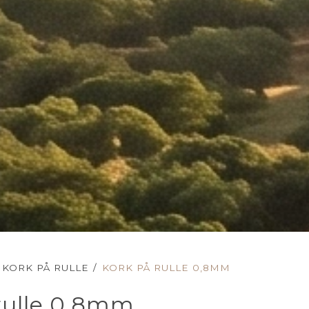
KORK PÅ RULLE
/
KORK PÅ RULLE 0,8MM
rulle 0,8mm