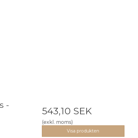
s -
543,10 SEK
(exkl. moms)
Visa produkten