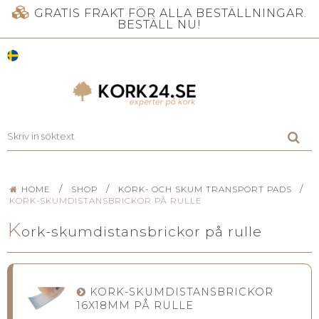
GRATIS FRAKT FÖR ALLA BESTÄLLNINGAR.
BESTÄLL NU!
/
/
/
HOME
SHOP
KORK- OCH SKUM TRANSPORT PADS
KORK-SKUMDISTANSBRICKOR PÅ RULLE
K
ork-skumdistansbrickor på rulle
KORK-SKUMDISTANSBRICKOR
16X18MM PÅ RULLE