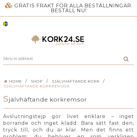
GRATIS FRAKT FÖR ALLA BESTÄLLNINGAR.
BESTÄLL NU!
/
/
/
HOME
SHOP
SJÄLVHÄFTANDE KORK
SJÄLVHÄFTANDE KORKREMSOR
S
jälvhäftande korkremsor
Avslutningstejp gör livet enklare – inget
borrande och inget kladd. Bara sätt fast den,
tryck till, och du är klar. Men det finns ett
problem: du behöver en som verkligen