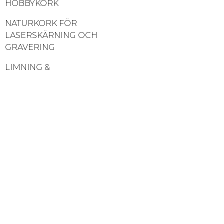
HOBBYKORK
NATURKORK FÖR
LASERSKÄRNING OCH
GRAVERING
LIMNING &
EFTERBEHANDLING
YOGAMATTA KORK & KORK
YOGA BLOCK
MÖBLER I NATURLIG KORK
KORKKLÄDER OCH
ACCESSOARER
JUNGFRUKORK
PROPPAR FRÅN KORK
KORKPRODUKTER OCH DESS