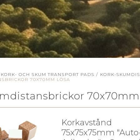
KORK- OCH SKUM TRANSPORT PADS
/
KORK-SKUMDIS
NSBRICKOR 70X70MM LÖSA
umdistansbrickor 70x70mm
Korkavstånd
75x75x75mm "Auto