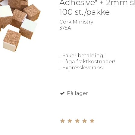
Adhesive" + 2mm 
100 st./pakke
Cork Ministry
375A
- Säker betalning!
- Låga fraktkostnader!
- Expressleverans!
På lager