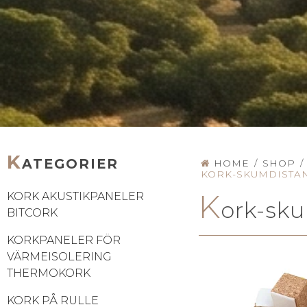
K
ATEGORIER
HOME
/
SHOP
/
KORK-SKUMDISTA
K
KORK AKUSTIKPANELER
ork-sk
BITCORK
KORKPANELER FÖR
VÄRMEISOLERING
THERMOKORK
KORK PÅ RULLE