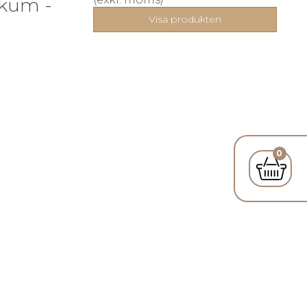
skum -
Visa produkten
0