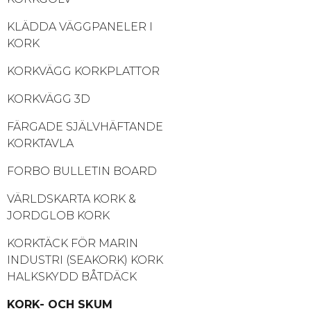
KLÄDDA VÄGGPANELER I
KORK
KORKVÄGG KORKPLATTOR
KORKVÄGG 3D
FÄRGADE SJÄLVHÄFTANDE
KORKTAVLA
FORBO BULLETIN BOARD
VÄRLDSKARTA KORK &
JORDGLOB KORK
KORKTÄCK FÖR MARIN
INDUSTRI (SEAKORK) KORK
HALKSKYDD BÅTDÄCK
KORK- OCH SKUM