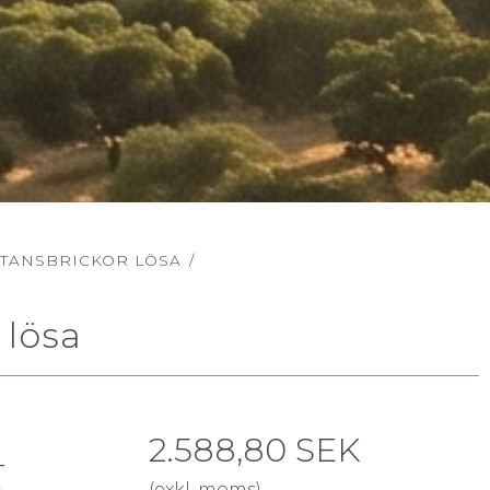
TANSBRICKOR LÖSA
/
 lösa
2.588,80 SEK
-
(exkl. moms)