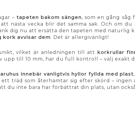
agar –
tapeten bakom sängen
, som en gång såg 
att nästa vecka blir det samma sak. Och om du h
änk dig nu att ersätta den tapeten med naturlig 
g kork avvisar dem
. Det är allergivänligt!
unikt, vilket är anledningen till att
korkrullar fin
v upp till 10 mm, har du full kontroll – välj exakt
ruhus innebär vanligtvis hyllor fyllda med plast
tt träd som återhämtar sig efter skörd – ingen av
tt du inte bara har förbättrat din plats, utan ocks