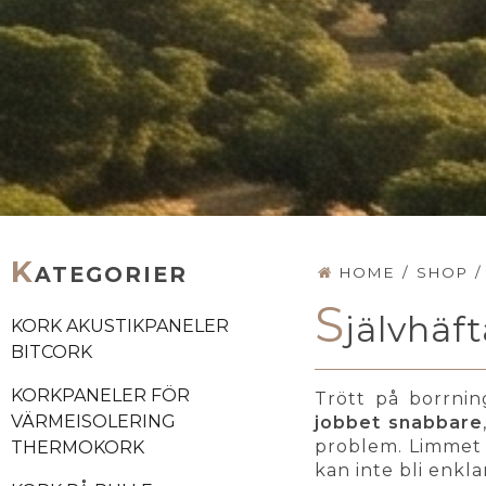
K
ATEGORIER
HOME
/
SHOP
/
S
jälvhäf
KORK AKUSTIKPANELER
BITCORK
KORKPANELER FÖR
Trött på borrnin
VÄRMEISOLERING
jobbet snabbare
problem. Limmet ä
THERMOKORK
kan inte bli enkla