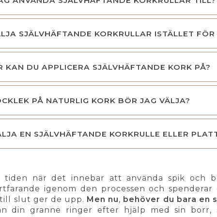
AG ANVÄNDA SJÄLVHÄFTANDE KORKRULLAR TILL?
LJA SJÄLVHÄFTANDE KORKRULLAR ISTÄLLET FÖR
R KAN DU APPLICERA SJÄLVHÄFTANDE KORK PÅ?
OCKLEK PÅ NATURLIG KORK BÖR JAG VÄLJA?
ÄLJA EN SJÄLVHÄFTANDE KORKRULLE ELLER PLAT
tiden när det innebar att använda spik och bo
rtfarande igenom den processen och spenderar e
till slut ger de upp.
Men nu
,
behöver du bara en s
an din granne ringer efter hjälp med sin borr