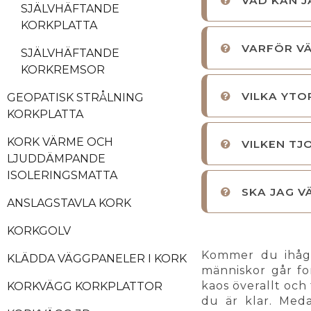
VAD KAN J
SJÄLVHÄFTANDE
KORKPLATTA
VARFÖR VÄ
SJÄLVHÄFTANDE
KORKREMSOR
VILKA YTO
GEOPATISK STRÅLNING
KORKPLATTA
KORK VÄRME OCH
VILKEN TJ
LJUDDÄMPANDE
ISOLERINGSMATTA
SKA JAG V
ANSLAGSTAVLA KORK
KORKGOLV
Kommer du ihåg 
KLÄDDA VÄGGPANELER I KORK
människor går fo
kaos överallt och 
KORKVÄGG KORKPLATTOR
du är klar. Med