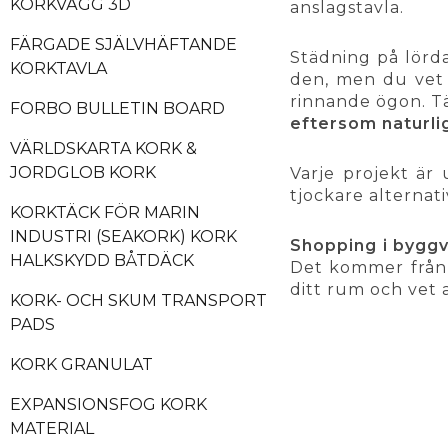
KORKVÄGG 3D
anslagstavla.
FÄRGADE SJÄLVHÄFTANDE
Städning på lörd
KORKTAVLA
den, men du vet 
rinnande ögon. T
FORBO BULLETIN BOARD
eftersom naturli
VÄRLDSKARTA KORK &
JORDGLOB KORK
Varje projekt är 
tjockare alternati
KORKTÄCK FÖR MARIN
INDUSTRI (SEAKORK) KORK
Shopping i byggva
HALKSKYDD BÅTDÄCK
Det kommer från e
ditt rum och vet a
KORK- OCH SKUM TRANSPORT
PADS
KORK GRANULAT
EXPANSIONSFOG KORK
MATERIAL