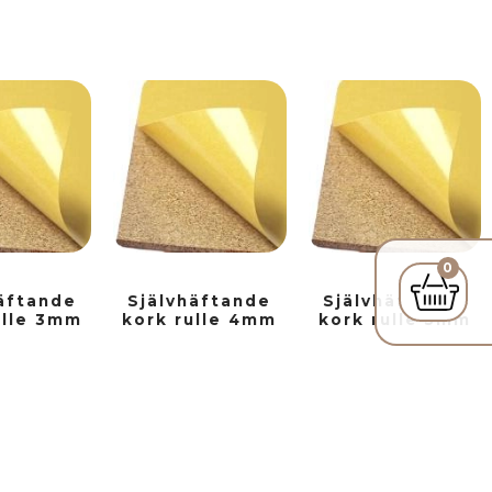
0
äftande
Självhäftande
Självhäftande
ulle 3mm
kork rulle 4mm
kork rulle 5mm