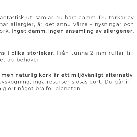
fantastisk ut, samlar nu bara damm. Du torkar av
ar allergier, är det ännu värre – nysningar och
kork.
Inget damm
,
ingen ansamling av allergener
,
ns i olika storlekar
. Från tunna 2 mm rullar till
 det du behöver.
,
men naturlig kork är ett miljövänligt alternativ
.
skogning, inga resurser slösas bort. Du går in i
å gjort något bra för planeten.