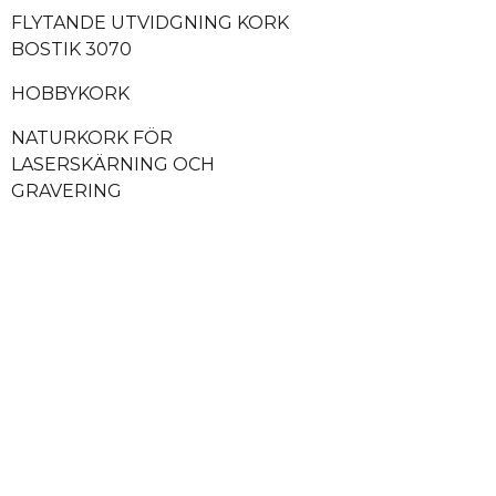
FLYTANDE UTVIDGNING KORK
BOSTIK 3070
HOBBYKORK
NATURKORK FÖR
LASERSKÄRNING OCH
GRAVERING
LIMNING & EFTERBEHANDLING
YOGAMATTA KORK & KORK
YOGA BLOCK
MÖBLER I NATURLIG KORK
KORKKLÄDER OCH
ACCESSOARER
JUNGFRUKORK