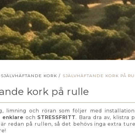
SJÄLVHÄFTANDE KORK
/
SJÄLVHÄFTANDE KORK PÅ RU
tande kork på rulle
g, limning och röran som följer med installati
,
enklare
och
STRESSFRITT
. Bara dra av, klistra
r redan på rullen, så det behövs inga extra turer t
re!